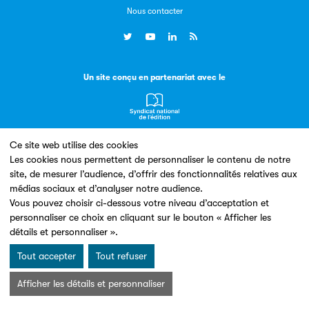
Nous contacter
Livremploi
La plateforme LivrEmploi regroupe toutes les offres
Un site conçu en partenariat avec le
d’emploi à pourvoir dans le secteur de l'édition.
Ce site web utilise des cookies
Les cookies nous permettent de personnaliser le contenu de notre
site, de mesurer l’audience, d’offrir des fonctionnalités relatives aux
Mentions légales & Conditions d’utilisation
Données personnelles
Charte Cookies
médias sociaux et d’analyser notre audience.
© Les Éditeurs d’Éducation - SNE 2026
Vous pouvez choisir ci-dessous votre niveau d’acceptation et
Clic.EDIt
personnaliser ce choix en cliquant sur le bouton « Afficher les
détails et personnaliser ».
Clic.EDIt, pour faciliter les échanges informatisés entre
tous les acteurs de la filière de la fabrication de livres.
Tout accepter
Tout refuser
Afficher les détails et personnaliser