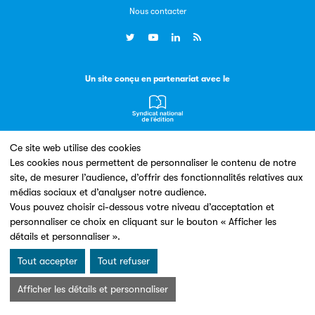
Nous contacter
Livremploi
La plateforme LivrEmploi regroupe toutes les offres
Un site conçu en partenariat avec le
d’emploi à pourvoir dans le secteur de l'édition.
Ce site web utilise des cookies
Les cookies nous permettent de personnaliser le contenu de notre
site, de mesurer l’audience, d’offrir des fonctionnalités relatives aux
Mentions légales & Conditions d’utilisation
Données personnelles
Charte Cookies
médias sociaux et d’analyser notre audience.
© Les Éditeurs d’Éducation - SNE 2026
Vous pouvez choisir ci-dessous votre niveau d’acceptation et
Clic.EDIt
personnaliser ce choix en cliquant sur le bouton « Afficher les
détails et personnaliser ».
Clic.EDIt, pour faciliter les échanges informatisés entre
tous les acteurs de la filière de la fabrication de livres.
Tout accepter
Tout refuser
Afficher les détails et personnaliser