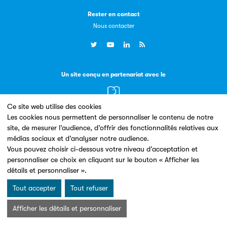
Rester en contact
Nous contacter
Livremploi
La plateforme LivrEmploi regroupe toutes les offres
d’emploi à pourvoir dans le secteur de l'édition.
Un site conçu en partenariat avec le
Ce site web utilise des cookies
Les cookies nous permettent de personnaliser le contenu de notre
site, de mesurer l’audience, d’offrir des fonctionnalités relatives aux
médias sociaux et d’analyser notre audience.
Mentions légales & Conditions d’utilisation
Données personnelles
Vous pouvez choisir ci-dessous votre niveau d’acceptation et
Clic.EDIt
Charte Cookies
personnaliser ce choix en cliquant sur le bouton « Afficher les
© Les Éditeurs d’Éducation - SNE 2026
détails et personnaliser ».
Clic.EDIt, pour faciliter les échanges informatisés entre
tous les acteurs de la filière de la fabrication de livres.
Tout accepter
Tout refuser
Afficher les détails et personnaliser