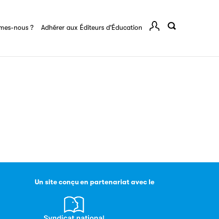
rents
mes-nous ?
Adhérer aux Éditeurs d'Éducation
Comp
igne destinée à l’ensemble des acteurs de la
tes de vos ouvrages grâce à Filéas.
Un site conçu en partenariat avec le