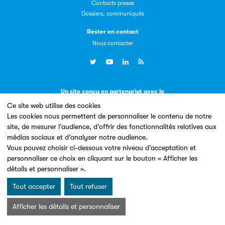
Contacts presse
Dossiers, communiqués
Rester en contact
Livremploi
Nous contacter
La plateforme LivrEmploi regroupe toutes les offres
d’emploi à pourvoir dans le secteur de l'édition.
Un site conçu en partenariat avec le
Ce site web utilise des cookies
Les cookies nous permettent de personnaliser le contenu de notre
site, de mesurer l’audience, d’offrir des fonctionnalités relatives aux
médias sociaux et d’analyser notre audience.
Vous pouvez choisir ci-dessous votre niveau d’acceptation et
Clic.EDIt
personnaliser ce choix en cliquant sur le bouton « Afficher les
Mentions légales & Conditions d’utilisation
Données personnelles
détails et personnaliser ».
Clic.EDIt, pour faciliter les échanges informatisés entre
Charte Cookies
tous les acteurs de la filière de la fabrication de livres.
© Les Éditeurs d’Éducation - SNE 2026
Tout accepter
Tout refuser
Afficher les détails et personnaliser