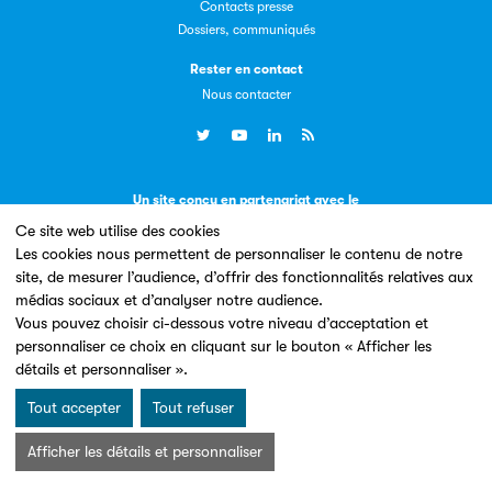
Contacts presse
Dossiers, communiqués
Rester en contact
Livremploi
Nous contacter
La plateforme LivrEmploi regroupe toutes les offres
d’emploi à pourvoir dans le secteur de l'édition.
Un site conçu en partenariat avec le
Ce site web utilise des cookies
Les cookies nous permettent de personnaliser le contenu de notre
site, de mesurer l’audience, d’offrir des fonctionnalités relatives aux
médias sociaux et d’analyser notre audience.
Vous pouvez choisir ci-dessous votre niveau d’acceptation et
Clic.EDIt
personnaliser ce choix en cliquant sur le bouton « Afficher les
Mentions légales & Conditions d’utilisation
Données personnelles
détails et personnaliser ».
Clic.EDIt, pour faciliter les échanges informatisés entre
Charte Cookies
tous les acteurs de la filière de la fabrication de livres.
© Les Éditeurs d’Éducation - SNE 2026
Tout accepter
Tout refuser
Afficher les détails et personnaliser