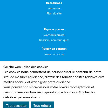
Livremploi
Ressources
Annuaire
La plateforme LivrEmploi regroupe toutes les offres
Plan du site
d’emploi à pourvoir dans le secteur de l'édition.
Espace presse
Contacts presse
Dossiers, communiqués
Rester en contact
Nous contacter
Clic.EDIt
Clic.EDIt, pour faciliter les échanges informatisés entre
Ce site web utilise des cookies
tous les acteurs de la filière de la fabrication de livres.
Les cookies nous permettent de personnaliser le contenu de notre
site, de mesurer l’audience, d’offrir des fonctionnalités relatives aux
Un site conçu en partenariat avec le
médias sociaux et d’analyser notre audience.
Vous pouvez choisir ci-dessous votre niveau d’acceptation et
personnaliser ce choix en cliquant sur le bouton « Afficher les
détails et personnaliser ».
Tout accepter
Tout refuser