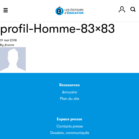
littérature Jeunesse du SNE, pour récompenser un
ouvrage francophone destiné aux plus de 13 ans.
profil-Homme-83×83
31 mai 2018
By
jhusne
Ref-Lex
Guide de rédaction des références juridiques
Ressources
Annuaire
Plan du site
Festival du Livre de Paris
Espace presse
Site officiel du Festival du Livre de Paris, pour vous tenir
Contacts presse
informé de l'actualité de la manifestation.
Dossiers, communiqués