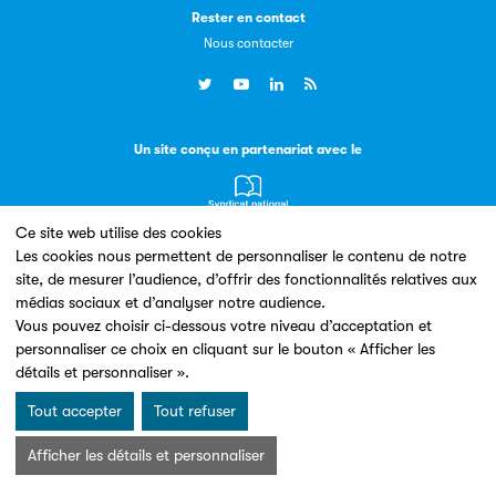
Rester en contact
Nous contacter
Livremploi
La plateforme LivrEmploi regroupe toutes les offres
d’emploi à pourvoir dans le secteur de l'édition.
Un site conçu en partenariat avec le
Ce site web utilise des cookies
Les cookies nous permettent de personnaliser le contenu de notre
site, de mesurer l’audience, d’offrir des fonctionnalités relatives aux
médias sociaux et d’analyser notre audience.
Mentions légales & Conditions d’utilisation
Données personnelles
Vous pouvez choisir ci-dessous votre niveau d’acceptation et
Clic.EDIt
Charte Cookies
© Les Éditeurs d’Éducation - SNE 2026
personnaliser ce choix en cliquant sur le bouton « Afficher les
détails et personnaliser ».
Clic.EDIt, pour faciliter les échanges informatisés entre
tous les acteurs de la filière de la fabrication de livres.
Tout accepter
Tout refuser
Afficher les détails et personnaliser